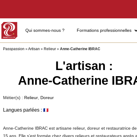
Qui sommes-nous ?
Formations professionnelles
Passpassion
»
Artisan
»
Relieur
»
Anne-Catherine IBRAC
L'artisan :
Anne-Catherine IB
Métier(s) :
Relieur
,
Doreur
Langues parlées :
Anne-Catherine IBRAC est artisane relieur, doreur et restauratrice de
15 ans. Elle s’est formée chez divers relieurs et restaurateurs après 