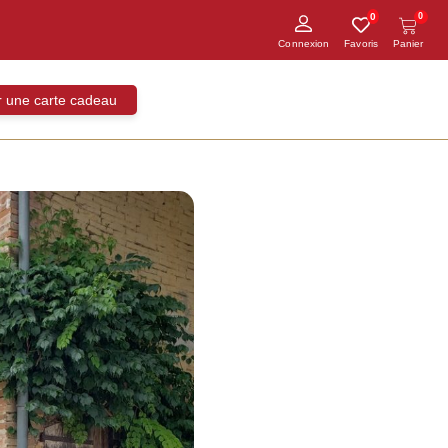
0
0
ir une carte cadeau