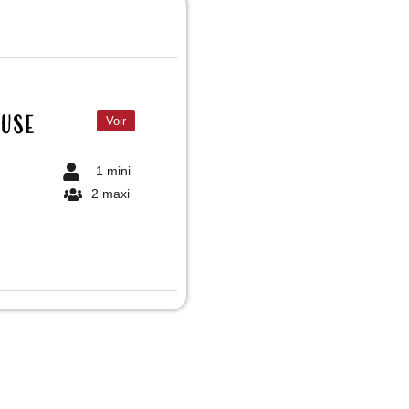
ouse
Voir
1 mini
2 maxi