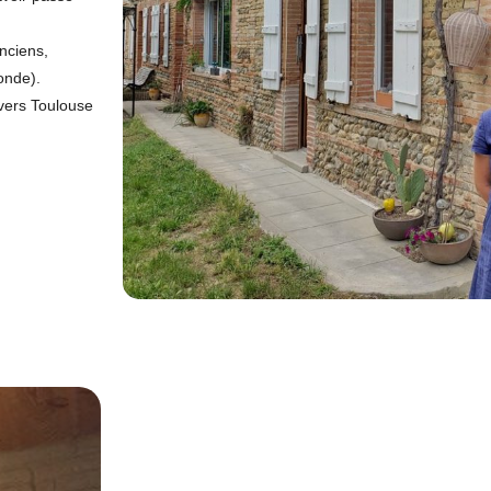
nciens,
onde).
 vers Toulouse