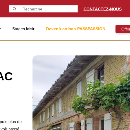
CONTACTEZ-NOUS
Stages loisir
Devenir artisan PASSPASSION
Offr
RAC
puis plus de
avoir passé