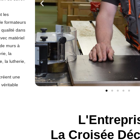
t les
 de formateurs
 qualité dans
avec matériel
 de murs à
ie, la
 la lutherie,
 créent une
 véritable
L'Entrepri
La Croisée Dé