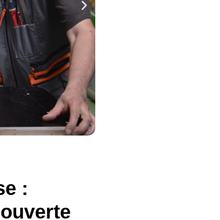
se :
couverte