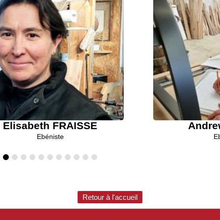
Elisabeth FRAISSE
Andr
Ebéniste
E
Retour à l'accueil