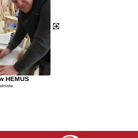
ew HEMUS
Jack Fauvel & Ugo 
béniste
Ebéniste