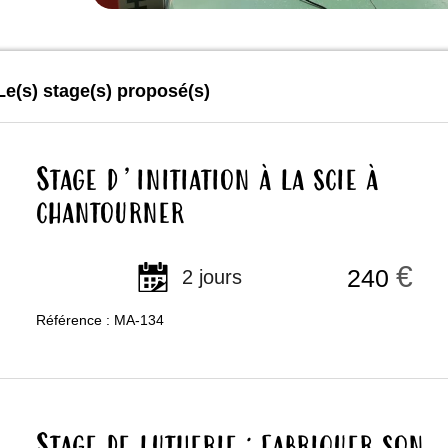
Le(s) stage(s) proposé(s)
Stage d’initiation à la scie à
chantourner
€
240
2 jours
Référence : MA-134
Stage de lutherie : fabriquer son