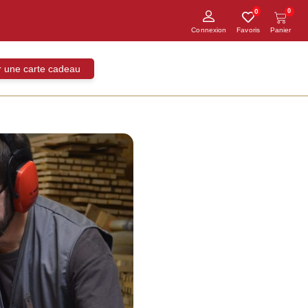
0
0
ir une carte cadeau