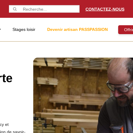
CONTACTEZ-NOUS
Stages loisir
Devenir artisan PASSPASSION
Offr
rte
cy et
ion de savoir-