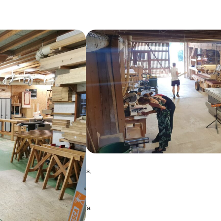
treprise réunit des
rtistes et formateurs
 un ancien bâtiment avec une
eurs salles de travail chauffées
ité adapté aux différentes
, scies à ruban, tours à bois,
laires, ponceuses à bandes,
équipe renouvelle et étoffe
amélioration continue, et l’a