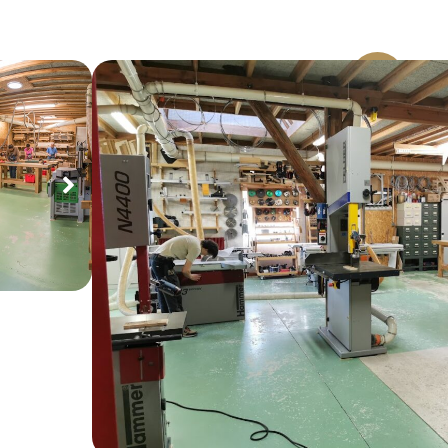
Rural
La Croisée des Découvertes a été crée en 2000. L’en
professionnels passionnés de menuiserie : artisans, a
spécialisés dans le travail du bois dans le Grand Est.
L'atelier, aménagé sur deux niveaux de 350m2 dans
charpente bois traditionnelle. l'atelier comporte plusi
et équipées d'une aspiration centralisée.
Chaque espace met à disposition du matériel de qual
formations : établis traditionnels, machines combinées
machines électroportatives (défonceuse, scies circu
orbitales…), ainsi qu’une large gamme d’outillage. L’
régulièrement le parc machines dans une démarche d’
encore renforcé en 2025.