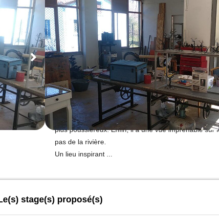
Montagne
Rural
L'atelier se trouve à Arles-sur-Tech, petit village médi
au Moulin des Arts qui est une ancienne usine textil
métiers d'arts. Ce lieu se compose d'une pièce princ
d'un espace de travail mixte ainsi que d'une petite 
plus poussiéreux. Enfin, il a une vue imprenable sur
pas de la rivière.
Un lieu inspirant ...
Le(s) stage(s) proposé(s)