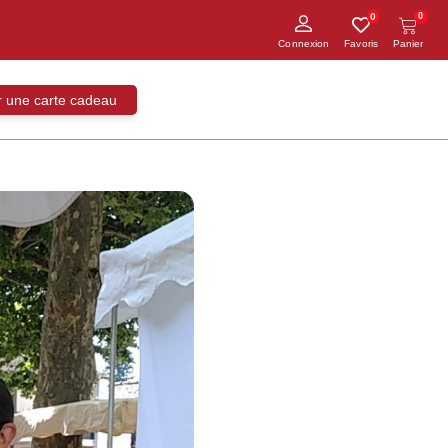
0
0
ir une carte cadeau