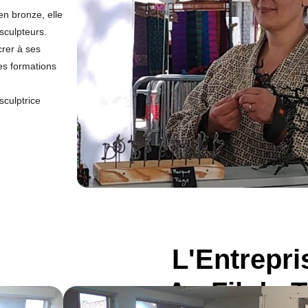
en bronze, elle
sculpteurs.
crer à ses
es formations
sculptrice
L'Entrepri
Au Fil du 