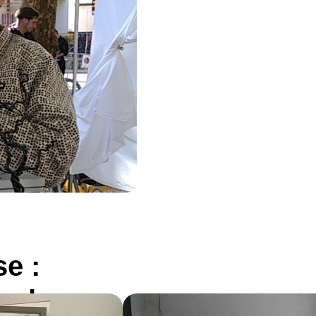
se :
Tech