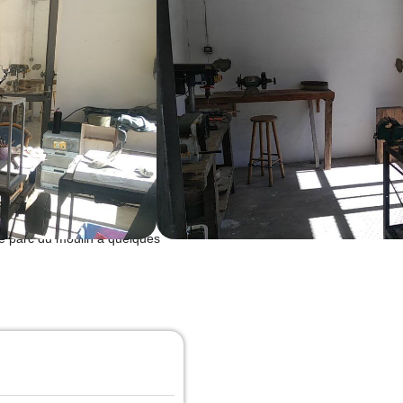
éval. Il est installé depuis 2016
e devenue depuis un pôle des
ipale avec un espace boutique,
pièce consacrée aux travaux
 le parc du moulin à quelques