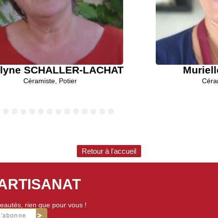
elyne SCHALLER-LACHAT
Muriel
Céramiste
,
Potier
Céra
6
7
8
9
10
11
12
13
14
15
Retour à l'accueil
'ARTISANAT
eautés, rien que pour vous !
m'abonne