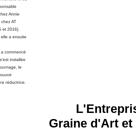
sponsable
chez Annie
l chez AT
 et 2016).
 elle a ensuite
lle a commencé
'est installée
tournage, le
pouvoir
re réductrice.
L'Entrepri
Graine d'Art et