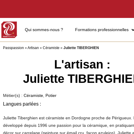
Qui sommes-nous ?
Formations professionnelles
Passpassion
»
Artisan
»
Céramiste
»
Juliette TIBERGHIEN
L'artisan :
Juliette TIBERGHI
Métier(s) :
Céramiste
,
Potier
Langues parlées :
Juliette Tiberghien est céramiste en Dordogne proche de Périgueux. 
développé depuis 1996 une passion pour la céramique, en pratiquant
décor sur carrelage (peinture sur émail cru, façon azulejos). Juliette a