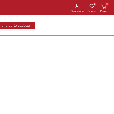
0
0
ir une carte cadeau