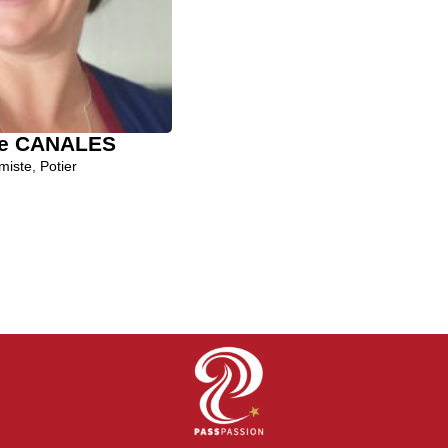
le CANALES
Muriel Thom
miste
,
Potier
Céramiste
,
Potier