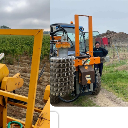
t Laurent de Saurs
se
pages.
s aussi et surtout des vins de
 gaillacois nos parcelles en
 travailler dans un cadre