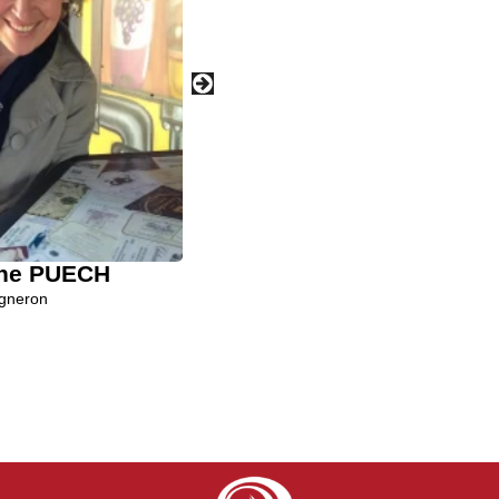
ine PUECH
Jérémy ESTOUE
gneron
Vigneron