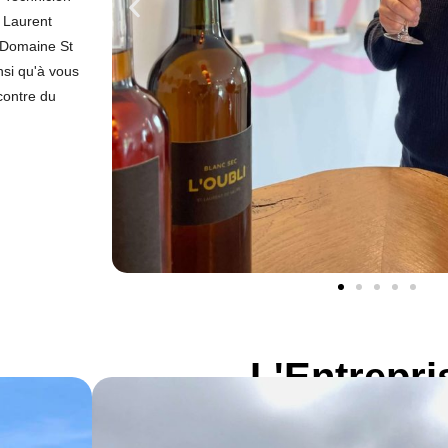
. Laurent
e Domaine St
nsi qu'à vous
contre du
L'Entrepri
EARL SAINT LA