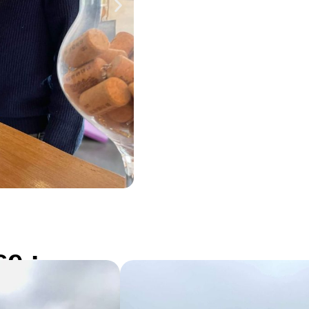
se :
URENT DE