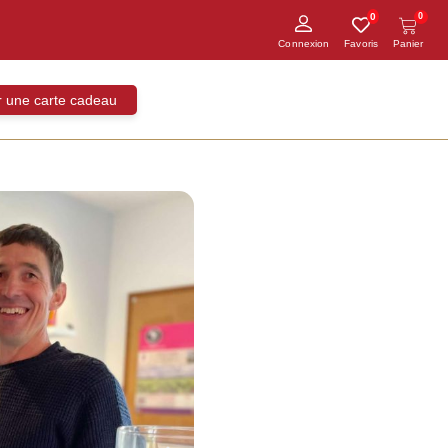
0
0
ir une carte cadeau