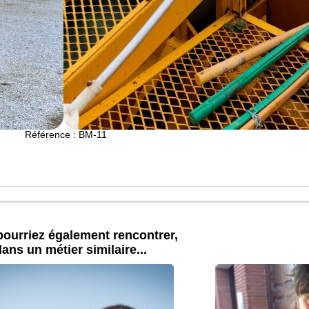
Stage vigneron complet à Gaillac
€
740
3 jours
Référence : BM-11
ourriez également rencontrer,
ans un métier similaire...