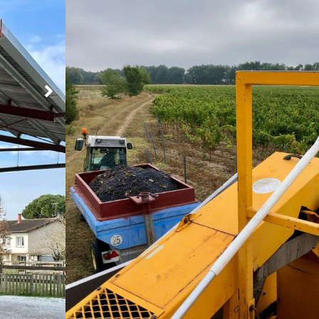
SAURS
Rural
Petite entreprise familiale crée en 1999, le
Domaine S
démarque par sa gamme étendue de vins puis de cé
Nous produisons des vins traditionnels de Gaillac mai
grandes originalités. Située dans la petite Toscane du
coteaux et flans de coteaux nous offrent la chance de
magnifique afin de produire des vins de qualité.
Le(s) stage(s) proposé(s)