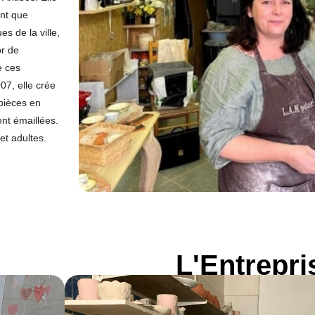
ant que
s de la ville,
or de
e ces
07, elle crée
 pièces en
nt émaillées.
et adultes.
L'Entrepri
Ateliers Ma