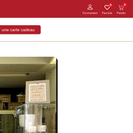
0
0
ir une carte cadeau