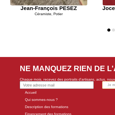
Jean-François PESEZ
Joc
Céramiste
,
Potier
NE MANQUEZ RIEN DE L
Chaque mois, recevez des portraits d'artisans, actus, nouv
Je 
Accueil
Qui sommes-nous ?
Description des formations
Financement des formations