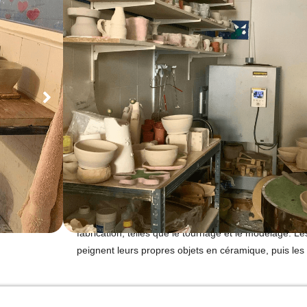
Urbain
Les Ateliers Magali ont été fondés en 2007 par Magali
s'agit d'un atelier boutique de céramique situé au cœ
port.
Magali est une artisane d'art diplômée en tourna
créations uniques en céramique artisanales "made in
douceur Méditerranéenne.
En plus de la vente de ses œuvres, Magali propose de
adultes et enfants, permettant à chacun de s'initier 
fabrication, telles que le tournage et le modelage.
Les
peignent leurs propres objets en céramique, puis les 