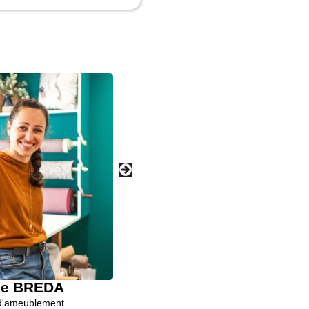
ne BREDA
Frédéric HOM
 d'ameublement
Tapissier d'ameublemen