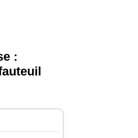
se :
auteuil