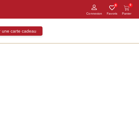
0
0
ir une carte cadeau