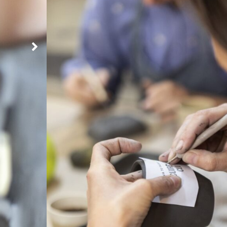
Mer
Urbain
Figula, Un atelier partagé de céramique.
Pratiquez votre passion pour la céramique au sein de
forme de cours, de stages et ou d'ateliers libre. Figu
réalisation de vos envies. Nous accueillons les profe
coeur de Montpellier.
Le(s) stage(s) proposé(s)
ra prochainement des stages...restez à l'écoute...