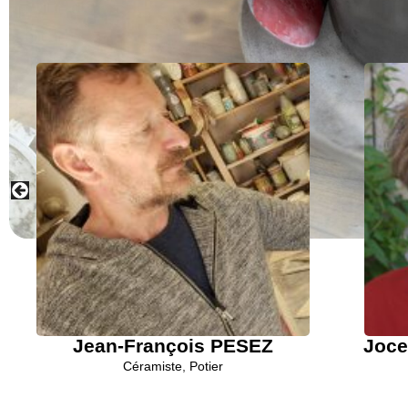
Vous p
d
Jean-François PESEZ
Joc
Céramiste
,
Potier