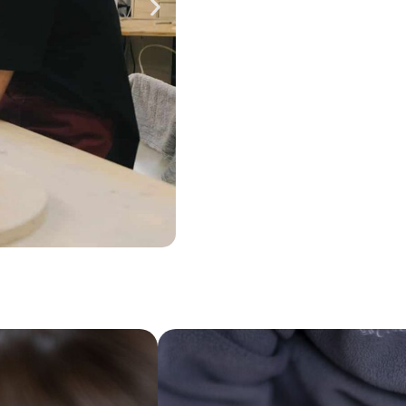
se :
A