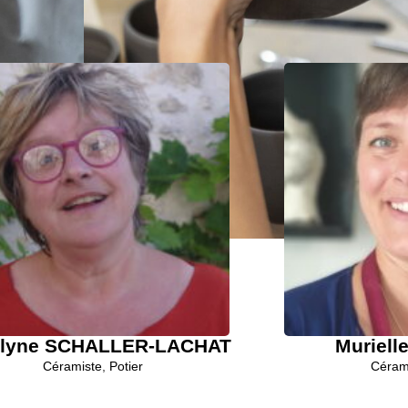
ourriez également rencontrer,
ans un métier similaire...
elyne SCHALLER-LACHAT
Muriel
Céramiste
,
Potier
Céram