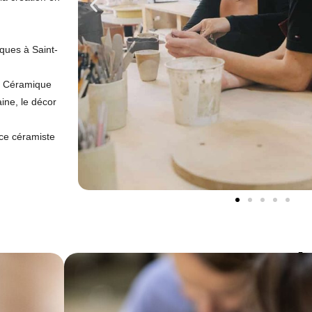
iques à Saint-
es Céramique
ine, le décor
ice céramiste
L'Entrepri
FIGUL