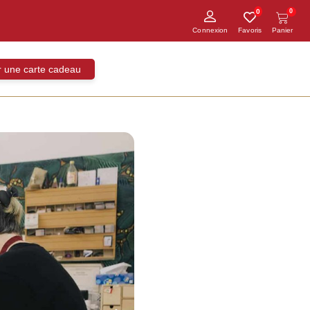
0
0
ir une carte cadeau