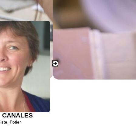
le CANALES
Muriel Thoma
iste
,
Potier
Céramiste
,
Potier