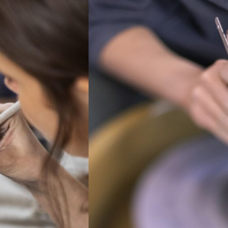
 notre atelier partagé sous
la est un espace dédié à la
ssionnel.les et amateur.ices au