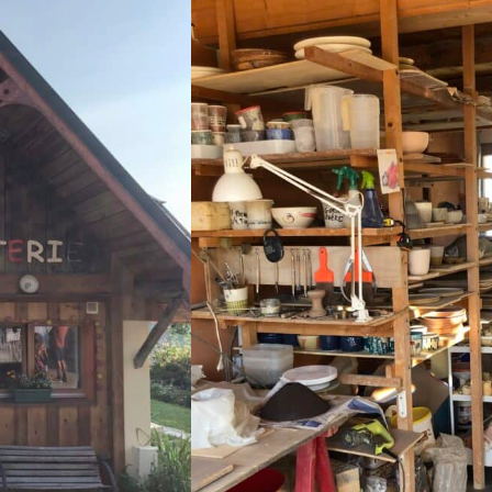
se :
Sofie
es. Sophie Mage crée des
décoratifs et plats
 terre avec douceur et aussi
e et de tournage, ouverts à
mique dans un cadre