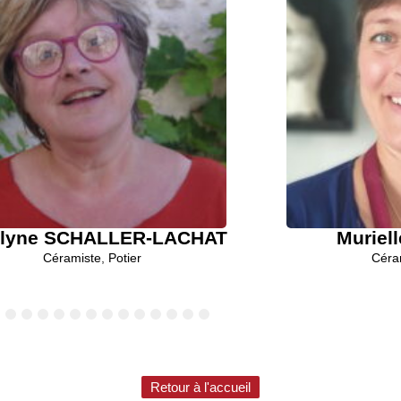
elyne SCHALLER-LACHAT
Muriel
Céramiste
,
Potier
Céra
6
7
8
9
10
11
12
13
14
15
Retour à l'accueil