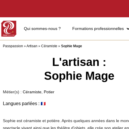
Qui sommes-nous ?
Formations professionnelles
Passpassion
»
Artisan
»
Céramiste
»
Sophie Mage
L'artisan :
Sophie Mage
Métier(s) :
Céramiste
,
Potier
Langues parlées :
Sophie est céramiste et potière. Après quelques années dans le mo
spectacle vivant ainsi que les théâtre d'objets, elle crée son atelier e