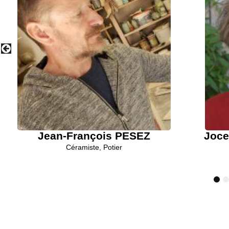
Jean-François PESEZ
Joc
Céramiste
,
Potier
1
2
3
4
5