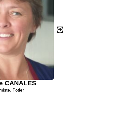
le CANALES
Muriel Thom
miste
,
Potier
Céramiste
,
Potier