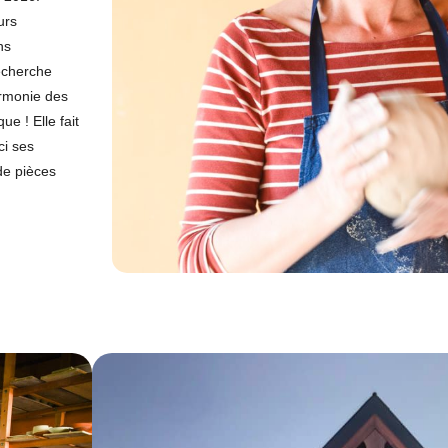
urs
ns
recherche
armonie des
ue ! Elle fait
ci ses
de pièces