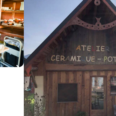
L'Entrepri
L'atelier de 
Rural
Dans son atelier niché au cœur du massif des Baug
pièces uniques ainsi que poétiques : vaisselle, objets 
traditionnels. Inspirée par la nature, elle travaille la
énergie. L’atelier propose aussi des stages de poteri
tous. Pour découvrir ou approfondir l’art de la céra
montagnard apaisant.