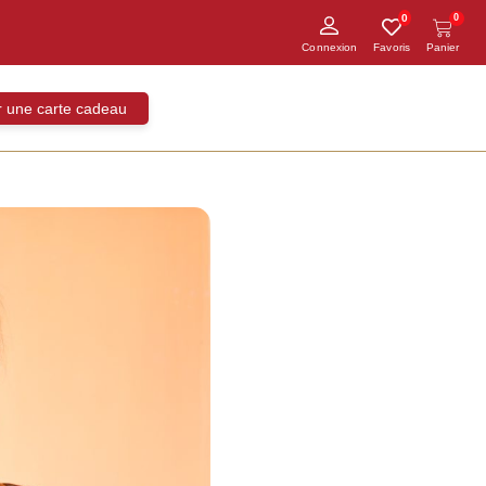
0
0
ir une carte cadeau