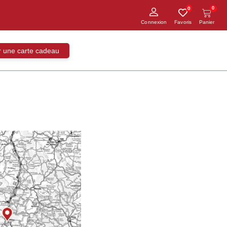
0
0
ir une carte cadeau