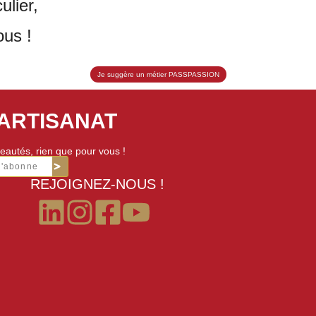
ulier,
ous !
Je suggère un métier PASSPASSION
'ARTISANAT
eautés, rien que pour vous !
m'abonne
REJOIGNEZ-NOUS !