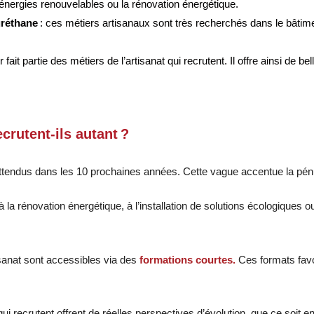
s énergies renouvelables ou la rénovation énergétique
.
uréthane
: ces métiers artisanaux sont très recherchés dans le bâtime
 fait partie des métiers de l’artisanat qui recrutent. Il offre ainsi de 
crutent-ils autant ?
attendus dans les 10 prochaines années. Cette vague accentue la pén
és à la rénovation énergétique, à l’installation de solutions écologiqu
tisanat sont accessibles via des
formations courtes.
Ces formats favor
 qui recrutent offrent de réelles perspectives d’évolution, que ce soit 