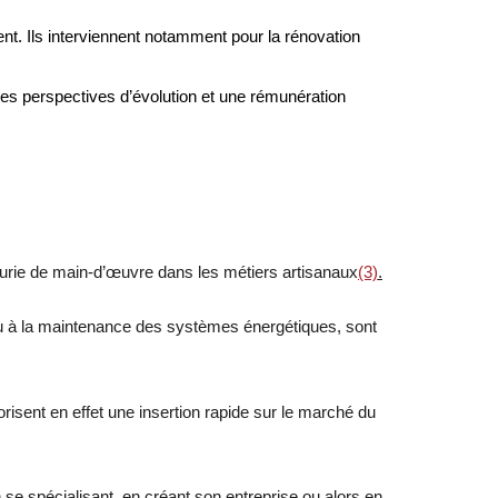
nt. Ils interviennent notamment pour la rénovation
belles perspectives d’évolution et une rémunération
urie de main-d’œuvre dans les métiers artisanaux
(3)
.
es ou à la maintenance des systèmes énergétiques, sont
isent en effet une insertion rapide sur le marché du
en se spécialisant, en créant son entreprise ou alors en