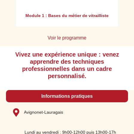
n :
Module 1 : Bases du métier de vitrailliste
Voir le programme
Vivez une expérience unique : venez
Appréhender l'environnement professionnel
apprendre des techniques
et l'organisation du travail, en respectant
professionnelles dans un cadre
les consignes d’hygiène et de sécurité en
personnalisé.
premier lieu.
Identifier les dangers et les solutions de
protection : du plomb, les protections
Informations pratiques
individuelles (EPI) ainsi que les gestes de
protections en atelier et spécifiques au
Avignonet-Lauragais
travail sur chantier et au travail en hauteur
Identifier les grandes étapes de fabrication
d'un vitrail
Lundi au vendredi : 9h00-12h00 puis 13h00-17h