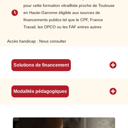
Identifier les matériaux, notamment des
pour cette formation vitrailliste proche de Toulouse
différents types de verre (les méthodes de
en Haute-Garonne éligible aux sources de
fabrication, composants, gammes…)
financements publics tel que le CPF, France
Adopter le langage professionnel puis
Travail, les OPCO ou les FAF entres autres
technique
Se repérer dans l’histoire de l'art du vitrail
Accès handicap : Nous consulter
de l'antiquité à nos jours, ainsi que dans
l'histoire de l'architecture
Déterminer les qualités et quantités des
Solutions de financement
matières d’œuvre nécessaires
Décider des moyens ainsi que des
outillages à mettre en œuvre et organiser le
poste de travail
Modalités pédagogiques
Assurer la maintenance et l'entretien du
poste de travail puis de l'outillage de façon
régulière
n