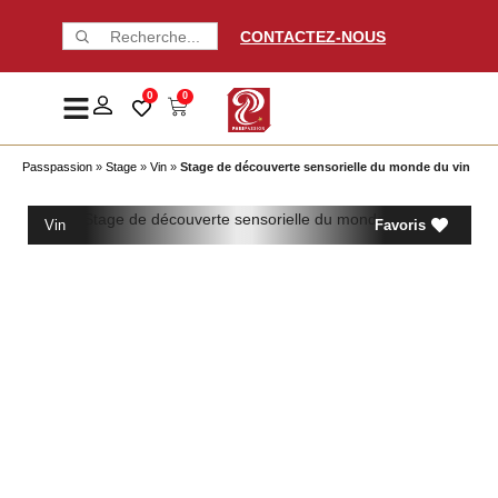
CONTACTEZ-NOUS
0
0
Passpassion
»
Stage
»
Vin
»
Stage de découverte sensorielle du monde du vin
Vin
Favoris