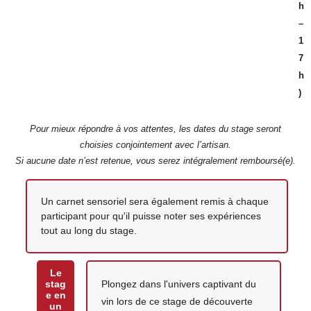
h
–
1
7
h
)
Pour mieux répondre à vos attentes, les dates du stage seront
choisies conjointement avec l’artisan.
Si aucune date n’est retenue, vous serez intégralement remboursé(e).
Votre création
Un carnet sensoriel sera également remis à chaque
participant pour qu'il puisse noter ses expériences
tout au long du stage.
Le
stag
Plongez dans l'univers captivant du
e en
vin lors de ce stage de découverte
un