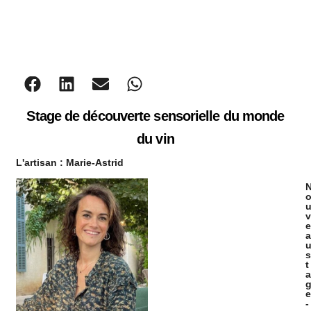
Stage de découverte sensorielle du monde
du vin
L'artisan :
Marie-Astrid
v
e
a
s
t
a
e
-