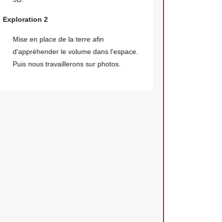
Les main
Exploration 2
matière 
Mise en place de la terre afin
de "soi"
d'appréhender le volume dans l'espace.
Nous all
Puis nous travaillerons sur photos.
états de
place de
expressi
Sur 2 jours
"photograph
observer pe
plutôt une 
que chacun à
selon sa pr