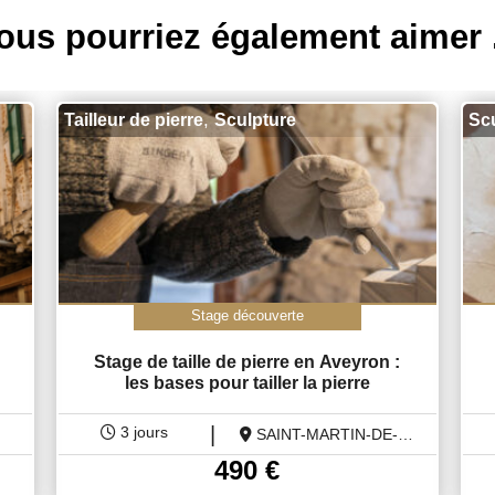
ous pourriez également aimer .
,
Tailleur de pierre
Sculpture
Sc
Stage découverte
Stage de taille de pierre en Aveyron :
les bases pour tailler la pierre
|
3 jours
SAINT-MARTIN-DE-
LENNE
490
€