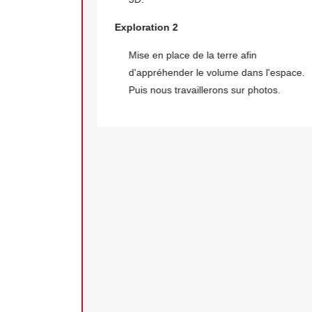
 avec la
Exploration 2
découverte
mental.
Mise en place de la terre afin
finitions,
d'appréhender le volume dans l'espace.
 mise en
Puis nous travaillerons sur photos.
pour les
 pas une
 pu
 ce sera
te " de ce
traduire,