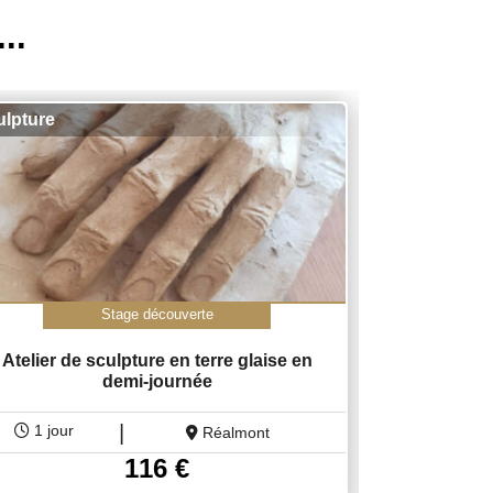
..
,
ulpture
Sculpture
Tai
Stage découverte
Atelier de sculpture en terre glaise en
Stage d
demi-journée
|
1 jour
3 jours
Réalmont
116
€