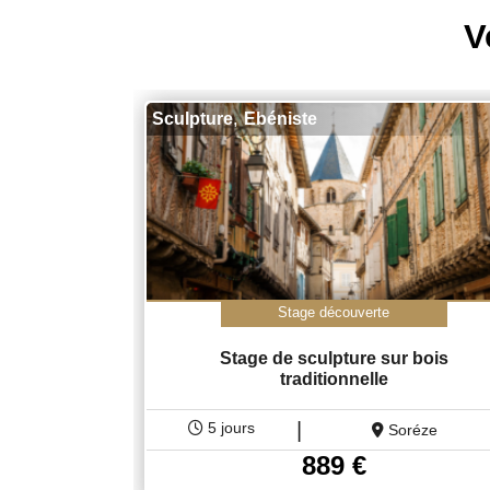
V
,
Sculpture
Ebéniste
Stage découverte
Stage de sculpture sur bois
traditionnelle
|
5 jours
Soréze
889
€