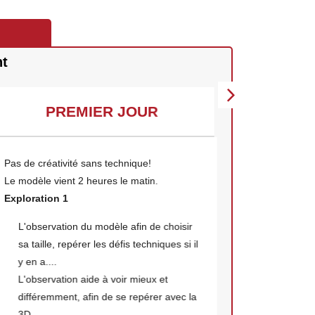
nt
PREMIER JOUR
D
Pas de créativité sans technique!
Redécouvert
Le modèle vient 2 heures le matin.
Le modèle r
Exploration 1
Exploratio
L'observation du modèle afin de choisir
Nous all
sa taille, repérer les défis techniques si il
points à
y en a....
élaborer
L'observation aide à voir mieux et
prenne v
différemment, afin de se repérer avec la
Exploratio
3D.