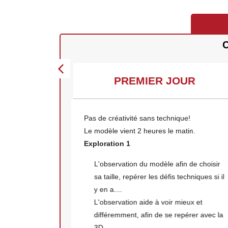
C
UR
PREMIER JOUR
la veille.
Pas de créativité sans technique!
atin.
Le modèle vient 2 heures le matin.
Exploration 1
différents
L'observation du modèle afin de choisir
uer à
sa taille, repérer les défis techniques si il
qu'elle
y en a....
L'observation aide à voir mieux et
différemment, afin de se repérer avec la
3D.