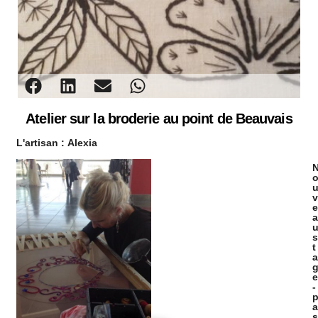
Atelier sur la broderie au point de Beauvais
L'artisan :
Alexia
v
e
a
s
t
a
e
-
a
s