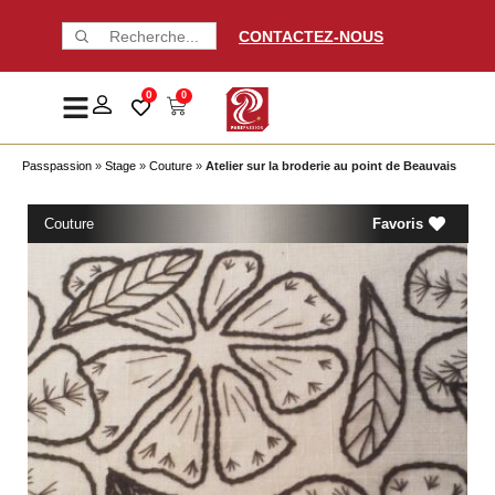
CONTACTEZ-NOUS
0
0
Passpassion
»
Stage
»
Couture
»
Atelier sur la broderie au point de Beauvais
Couture
Favoris