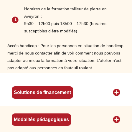
l’environnement
Horaires de la formation tailleur de pierre en
Respecter des règles d’hygiène,
Aveyron :
d’ergonomie puis de sécurité
9h30 – 12h00 puis 13h00 – 17h30 (horaires
Identifier des différents types de matériaux
susceptibles d'être modifiés)
naturel (granit, calcaire, grès, marbre...)
ainsi que leurs caractéristiques
Accès handicap : Pour les personnes en situation de handicap,
Choisir des matériels adaptés à la
merci de nous contacter afin de voir comment nous pouvons
réalisation de l’ouvrage (manuel,
adapter au mieux la formation à votre situation. L'atelier n'est
électroportatif, pneumatique,
pas adapté aux personnes en fauteuil roulant.
hydraulique…) et vérification du bon état de
fonctionnement ; choisir le matériel de
manutention
Solutions de financement
Etude géologique appliquée au métier de
tailleur de pierre : roches ornementales et
de construction
Modalités pédagogiques