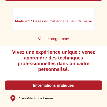
M
ion
Module 1 : Bases du métier de tailleur de pierre
Voir le programme
Vivez une expérience unique : venez
Comprendre l'environnement professionnel
apprendre des techniques
puis l'organisation du travail dans une
professionnelles dans un cadre
carrière et dans un atelier
personnalisé.
Reconnaitre et utiliser les protections
individuelles ainsi que l’outillage pour
travailler dans une carrière ou dans un
Informations pratiques
atelier
Choisir les EPI adaptés à la réalisation de
Saint-Martin de Lenne
l’ouvrage
Choisir des protections adaptées à