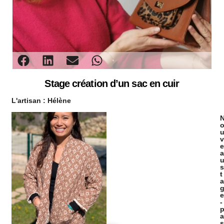
Stage création d’un sac en cuir
L'artisan :
Hélène
v
e
a
s
t
a
e
-
a
s