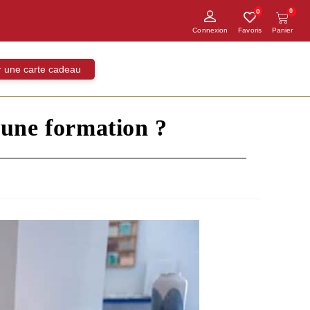
0
0
ir une carte cadeau
 une formation ?