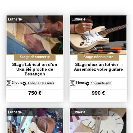
Lutherie
Lutherie
Stage découverte
Stage découverte
Stage fabrication d’un
Stage chez un luthier –
Ukulélé proche de
Assemblez votre guitare
Besançon
3 jours
3 jours
Abbans Dessous
Tournefeuille
750
€
990
€
Lutherie
Lutherie