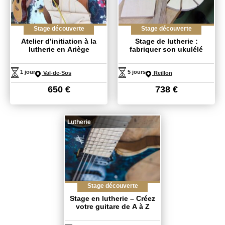
Stage découverte
Stage découverte
Atelier d’initiation à la
Stage de lutherie :
lutherie en Ariège
fabriquer son ukulélé
1 jour
5 jours
Val-de-Sos
Reillon
650
€
738
€
Lutherie
Stage découverte
Stage en lutherie – Créez
votre guitare de A à Z