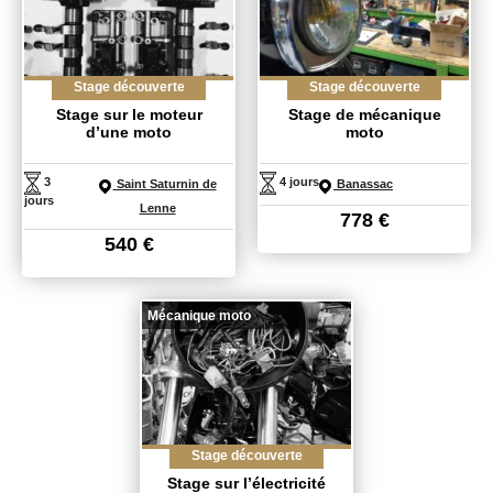
Stage découverte
Stage découverte
Stage sur le moteur
Stage de mécanique
d’une moto
moto
3
4 jours
Saint Saturnin de
Banassac
jours
Lenne
778
€
540
€
Mécanique moto
Stage découverte
Stage sur l’électricité