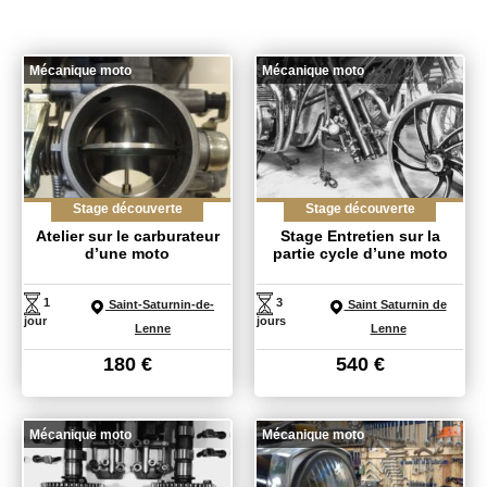
Mécanique moto
Mécanique moto
Stage découverte
Stage découverte
Atelier sur le carburateur
Stage Entretien sur la
d’une moto
partie cycle d’une moto
1
3
Saint-Saturnin-de-
Saint Saturnin de
jour
jours
Lenne
Lenne
180
€
540
€
Mécanique moto
Mécanique moto