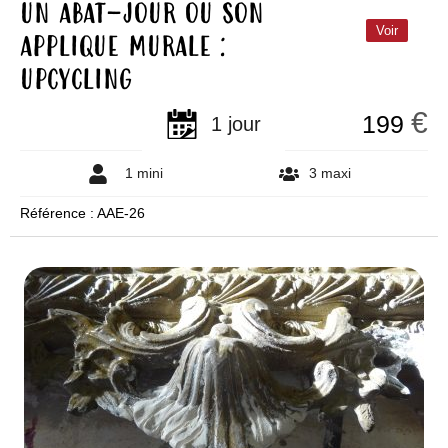
un abat-jour ou son
applique murale :
Voir
upcycling
€
199
1 jour
1 mini
3 maxi
Référence : AAE-26