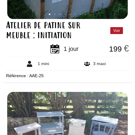
Atelier de patine sur
meuble : initiation
Voir
€
199
1 jour
1 mini
3 maxi
Référence : AAE-25