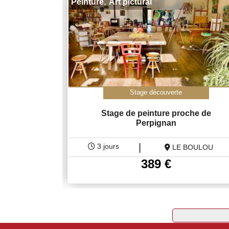
,
Peinture
Art pictural
Stage découverte
eubles :
Stage de peinture proche de
Perpignan
|
3 jours
t Girons
LE BOULOU
389
€