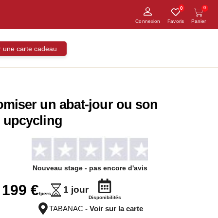
0
0
ir une carte cadeau
omiser un abat-jour ou son
: upcycling
Nouveau stage
- pas encore d'avis
199
€
1 jour
Disponibilités
TABANAC
- Voir sur la carte