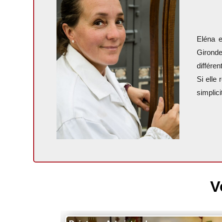
Eléna e
Gironde
différe
Si elle
simplic
V