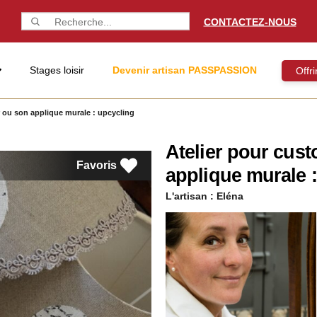
CONTACTEZ-NOUS
Stages loisir
Devenir artisan PASSPASSION
Offr
r ou son applique murale : upcycling
Atelier pour cust
Favoris
applique murale 
L'artisan :
Eléna