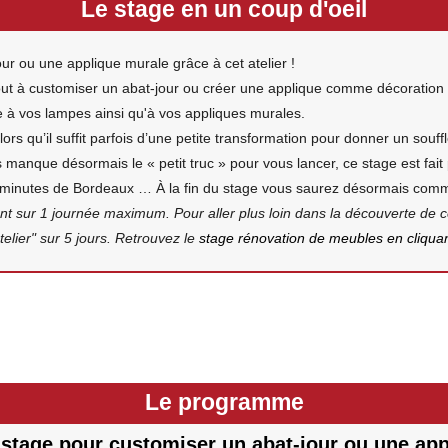
Le stage en un coup d'oeil
r ou une applique murale grâce à cet atelier !
out à customiser un abat-jour ou créer une applique comme décoration
e à vos lampes ainsi qu'à vos appliques murales.
ors qu’il suffit parfois d’une petite transformation pour donner un souf
 manque désormais le « petit truc » pour vous lancer, ce stage est fait
0 minutes de Bordeaux … À la fin du stage vous saurez désormais com
 sur 1 journée maximum. Pour aller plus loin dans la découverte de c
lier" sur 5 jours. Retrouvez le
stage rénovation de meubles en cliquant
Le programme
stage pour customiser un abat-jour ou une app