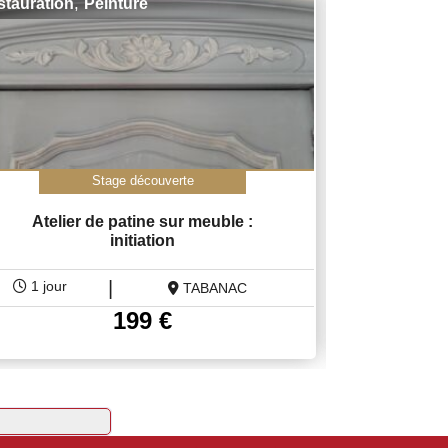
,
,
stauration
Peinture
Peinture
Res
Stage découverte
Atelier de patine sur meuble :
Stage de
initiation
peintur
|
1 jour
3 jours
TABANAC
199
€