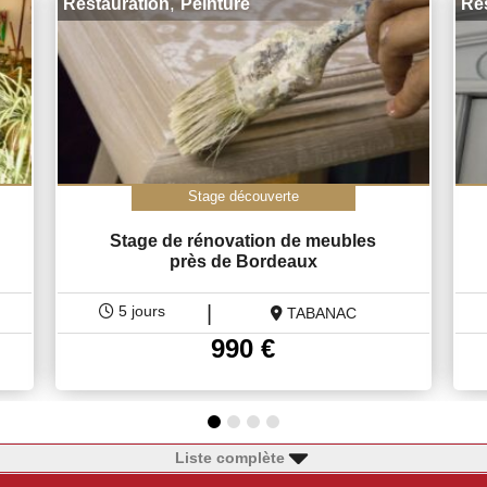
,
Restauration
Peinture
Re
Stage découverte
Stage de rénovation de meubles
près de Bordeaux
|
5 jours
TABANAC
990
€
Liste complète