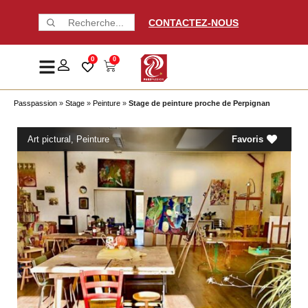
CONTACTEZ-NOUS
0
0
Passpassion
»
Stage
»
Peinture
»
Stage de peinture proche de Perpignan
Art pictural
,
Peinture
Favoris