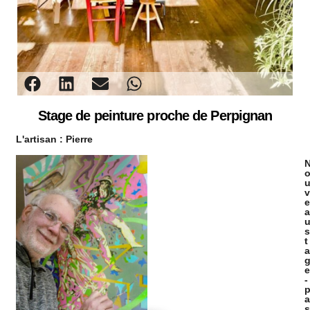
Stage de peinture proche de Perpignan
L'artisan :
Pierre
v
e
a
s
t
a
e
-
a
s