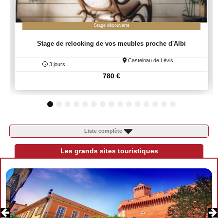
Stage découverte
Stage de relooking de vos meubles proche d'Albi
Castelnau de Lévis
3 jours
780
€
1
2
3
4
5
6
7
8
9
10
11
12
13
14
15
Liste complète
Les grands sites touristiques