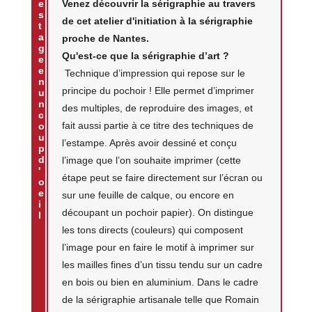
e
Venez découvrir la sérigraphie au travers
s
de cet atelier d'initiation à la sérigraphie
t
a
proche de Nantes.
g
Qu'est-ce que la sérigraphie d’art ?
e
e
Technique d’impression qui repose sur le
n
principe du pochoir ! Elle permet d’imprimer
u
n
des multiples, de reproduire des images, et
c
fait aussi partie à ce titre des techniques de
o
u
l’estampe. Après avoir dessiné et conçu
p
d
l’image que l’on souhaite imprimer (cette
'
étape peut se faire directement sur l’écran ou
o
e
sur une feuille de calque, ou encore en
i
découpant un pochoir papier). On distingue
l
les tons directs (couleurs) qui composent
l’image pour en faire le motif à imprimer sur
les mailles fines d’un tissu tendu sur un cadre
en bois ou bien en aluminium. Dans le cadre
de la sérigraphie artisanale telle que Romain