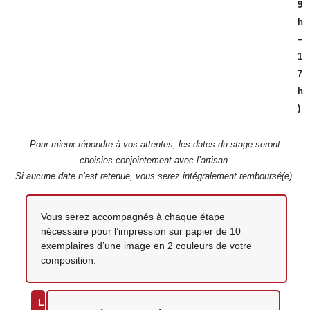
9
h
–
1
7
h
)
Pour mieux répondre à vos attentes, les dates du stage seront
choisies conjointement avec l’artisan.
Si aucune date n’est retenue, vous serez intégralement remboursé(e).
Votre création
Vous serez accompagnés à chaque étape
nécessaire pour l’impression sur papier de 10
exemplaires d’une image en 2 couleurs de votre
composition.
L