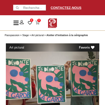
CONTACTEZ-NOUS
0
0
Passpassion
»
Stage
»
Art pictural
»
Atelier d’initiation à la sérigraphie
Art pictural
Favoris