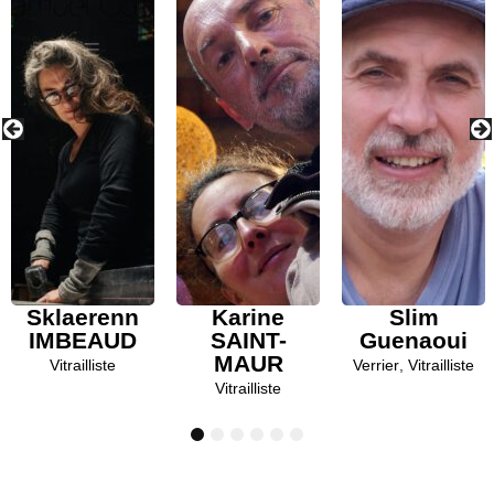
Sklaerenn
Karine
Slim
IMBEAUD
SAINT-
Guenaoui
MAUR
Vitrailliste
Verrier
,
Vitrailliste
Vitrailliste
1
2
3
4
5
6