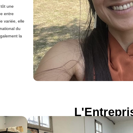
tôt une
re entre
e variée, elle
rnational du
également la
L'Entrepri
ATELIER STAIN