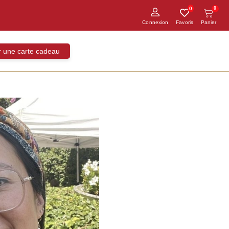
0
0
ir une carte cadeau