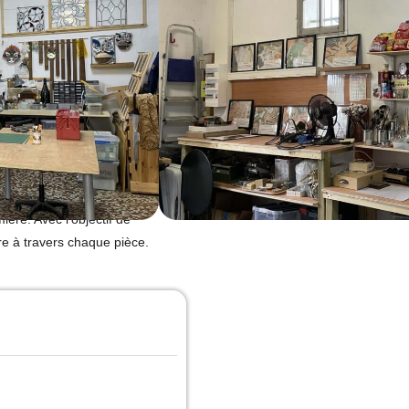
d Glass, dans lequel elle crée
lle au plomb. Elle propose
on univers artistique mêle
ière. Avec l’objectif de
ire à travers chaque pièce.