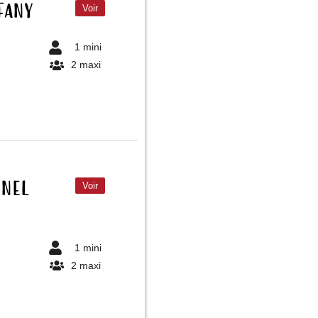
ffany
Voir
1 mini
2 maxi
nnel
Voir
1 mini
2 maxi