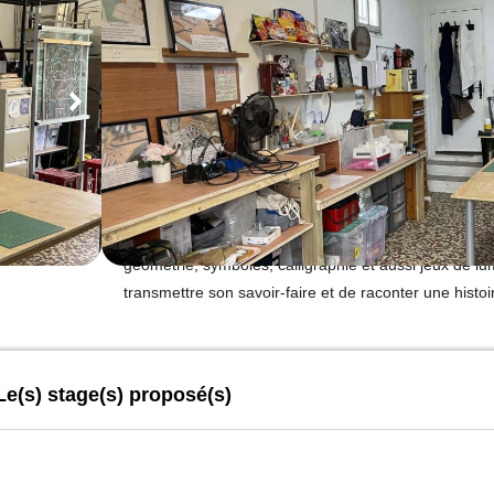
Rural
Sylvia ouvre son atelier en Dordogne, l'Atelier Staine
et restaure des vitraux selon la technique traditionne
aussi le Tiffany, la peinture sur verre et le Fusing. S
géométrie, symboles, calligraphie et aussi jeux de lum
transmettre son savoir-faire et de raconter une histo
Le(s) stage(s) proposé(s)