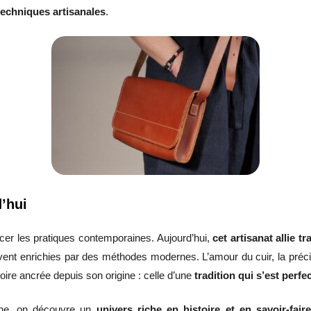
 techniques artisanales
.
d’hui
ncer les pratiques contemporaines. Aujourd’hui,
cet artisanat allie t
uvent enrichies par des méthodes modernes. L’amour du cuir, la précisi
oire ancrée depuis son origine : celle d’une
tradition qui s’est perfe
gine, on découvre un
univers riche en histoire et en savoir-fair