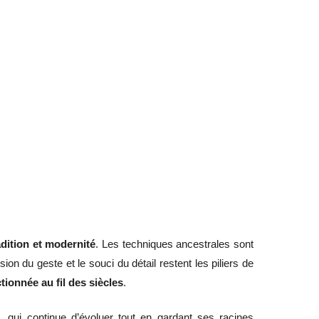
radition et modernité
. Les techniques ancestrales sont
on du geste et le souci du détail restent les piliers de
ctionnée au fil des siècles
.
e
, qui continue d’évoluer tout en gardant ses racines