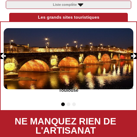
Liste complète
Les grands sites touristiques
Crédits photos © Dominique VIET - CRT Occitanie
Toulouse
1
2
3
NE MANQUEZ RIEN DE
L'ARTISANAT