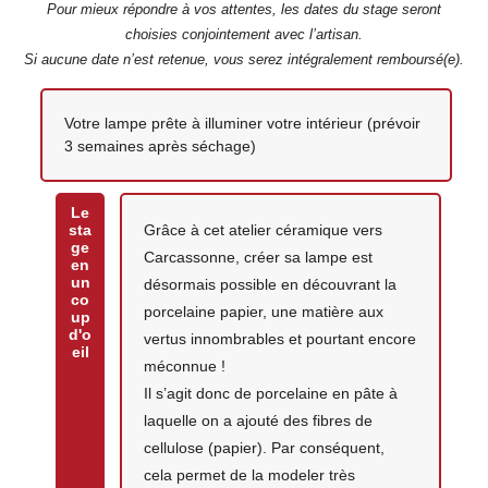
Pour mieux répondre à vos attentes, les dates du stage seront
choisies conjointement avec l’artisan.
Si aucune date n’est retenue, vous serez intégralement remboursé(e).
Votre création
Votre lampe prête à illuminer votre intérieur (prévoir
3 semaines après séchage)
Le
sta
Grâce à cet atelier céramique vers
ge
Carcassonne, créer sa lampe est
en
un
désormais possible en découvrant la
co
porcelaine papier, une matière aux
up
d'o
vertus innombrables et pourtant encore
eil
méconnue !
Il s’agit donc de porcelaine en pâte à
laquelle on a ajouté des fibres de
cellulose (papier). Par conséquent,
cela permet de la modeler très