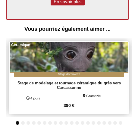
En savoir plus
Vous pourriez également aimer ...
Céramique
Stage découverte
Stage de modelage et tournage céramique du grès vers
Carcassonne
Gramazie
4 jours
390
€
1
2
3
4
5
6
7
8
9
10
11
12
13
14
15
16
17
18
19
20