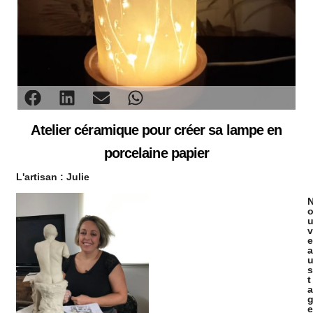
Atelier céramique pour créer sa lampe en
porcelaine papier
L'artisan :
Julie
v
e
a
s
t
a
e