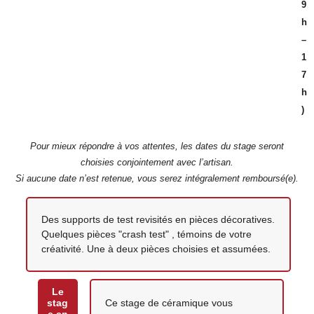
9
h
–
1
7
h
)
Pour mieux répondre à vos attentes, les dates du stage seront
choisies conjointement avec l’artisan.
Si aucune date n’est retenue, vous serez intégralement remboursé(e).
Votre création
Des supports de test revisités en pièces décoratives.
Quelques pièces "crash test" , témoins de votre
créativité. Une à deux pièces choisies et assumées.
Le
stag
Ce stage de céramique vous