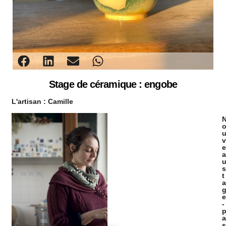
Stage de céramique : engobe
L'artisan :
Camille
v
e
a
s
t
a
e
-
a
s