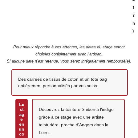
–
1
7
h
)
Pour mieux répondre à vos attentes, les dates du stage seront
choisies conjointement avec l’artisan.
Si aucune date n’est retenue, vous serez intégralement remboursé(e).
Votre création
Des carrées de tissus de coton et un tote bag
entièrement personnalisés par vos soins
Le
st
Découvrez la teinture Shibori à l'indigo
ag
grâce à ce stage avec une artiste
e
en
teinturière proche d'Angers dans la
un
Loire.
co