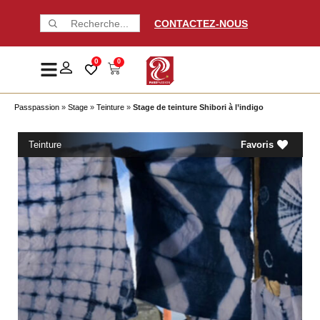
CONTACTEZ-NOUS
0
0
Passpassion
»
Stage
»
Teinture
»
Stage de teinture Shibori à l’indigo
Teinture
Favoris