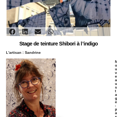
Stage de teinture Shibori à l’indigo
L'artisan :
Sandrine
v
e
a
s
t
a
e
-
a
s