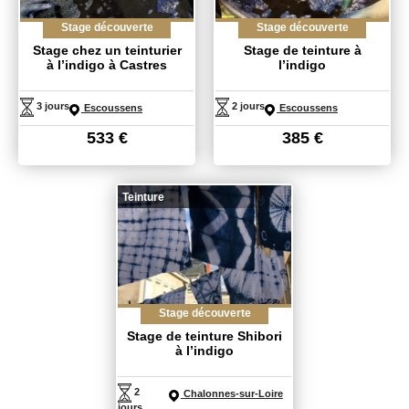
Stage découverte
Stage découverte
Stage chez un teinturier
Stage de teinture à
à l’indigo à Castres
l’indigo
3 jours
2 jours
Escoussens
Escoussens
533
€
385
€
Teinture
Stage découverte
Stage de teinture Shibori
à l’indigo
2
Chalonnes-sur-Loire
jours