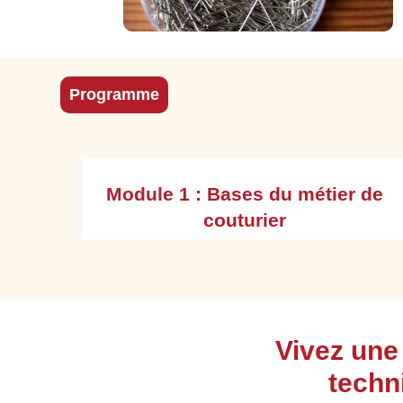
Programme
bilan
Module 1 : Bases du métier de
couturier
tion
Appréhender l'environnement professionnel et
Vivez une
l'organisation du travail. En respectant les
consignes d’hygiène ainsi que de sécurité
techn
nées
Identifier les principaux repères de l’histoire du