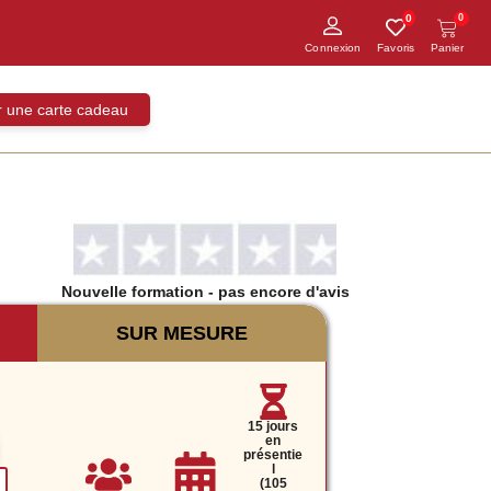
0
0
ir une carte cadeau
Nouvelle formation
- pas encore d'avis
SUR MESURE
15 jours
en
présentie
l
(105