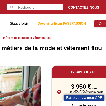
CONTACTEZ-NOUS
Stages loisir
Devenir artisan PASSPASSION
Offr
: métiers de la mode et vêtement flou
 métiers de la mode et vêtement flou
STANDARD
€
3 950
Talence
- Voir sur la carte
Réserver via mon CPF
Contactez-nous