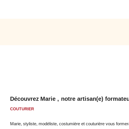
1
2
3
4
5
Consulter le programme détaillé
Découvrez
Marie ,
notre artisan(e) formateu
COUTURIER
Marie, styliste, modéliste, costumière et couturière vous forme