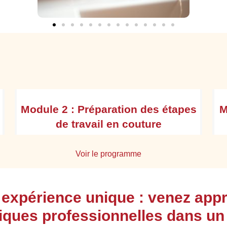
Module 2 : Préparation des étapes
M
de travail en couture
Voir le programme
Analyser la demande du client à partir du
 expérience unique : venez app
cahier des charges ou du dossier technique
Choisir les matières d’œuvre, les matériels à
iques professionnelles dans un
utiliser ainsi que les techniques appropriées