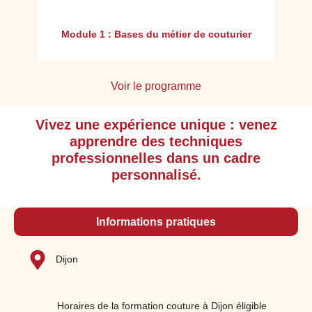
Mo
ion
Module 1 : Bases du métier de couturier
Voir le programme
Vivez une expérience unique : venez
Appréhender l'environnement professionnel
apprendre des techniques
et l'organisation du travail, en respectant
professionnelles dans un cadre
les consignes d’hygiène ainsi que de
personnalisé.
sécurité
Identifier les principaux repères de l’histoire
du vêtement, de ses accessoires de
Informations pratiques
l’antiquité à nos jours (la mode, la
culture…)
Dijon
Acquérir le vocabulaire, les principes de
classification ainsi que d’organisation des
couleurs, les notions de style et de
Horaires de la formation couture à Dijon éligible