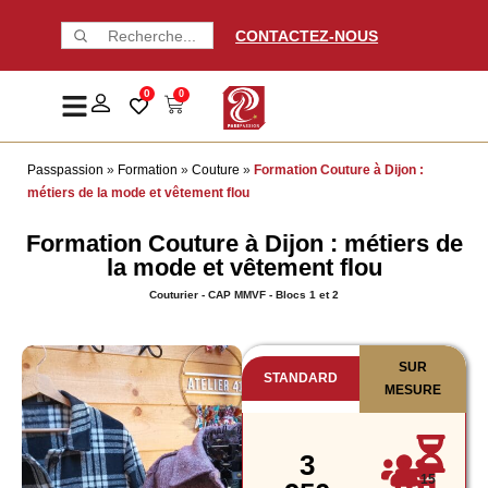
CONTACTEZ-NOUS
0
0
Passpassion
»
Formation
»
Couture
»
Formation Couture à Dijon :
métiers de la mode et vêtement flou
Formation Couture à Dijon : métiers de
la mode et vêtement flou
Couturier - CAP MMVF - Blocs 1 et 2
SUR
STANDARD
MESURE
3
15