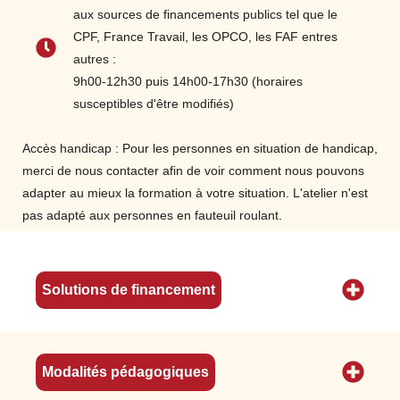
propriété des matières (proportions,
aux sources de financements publics tel que le
dimensions, aplomb…)
CPF, France Travail, les OPCO, les FAF entres
Acquérir les connaissances sur matières
autres :
d’œuvre (étoffes, fils, aiguilles,
9h00-12h30 puis 14h00-17h30 (horaires
thermocollant…)
susceptibles d'être modifiés)
Lire ainsi que compléter une fiche
technique
Accès handicap : Pour les personnes en situation de handicap,
Lire et utiliser un patron
merci de nous contacter afin de voir comment nous pouvons
Effectuer les prises de mesures
adapter au mieux la formation à votre situation. L'atelier n'est
Utiliser les machines à coudre et les autres
pas adapté aux personnes en fauteuil roulant.
équipements (surjeteuse, piqueuse…), puis
en identifier le fonctionnement et les
réglages
Solutions de financement
Assurer la maintenance puis l’entretien de
premier niveau des matériels et des
machines
Modalités pédagogiques