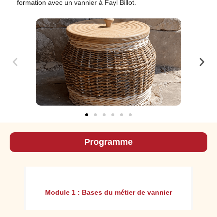
formation avec un vannier à Fayl Billot.
Programme
Mo
ion
Module 1 : Bases du métier de vannier