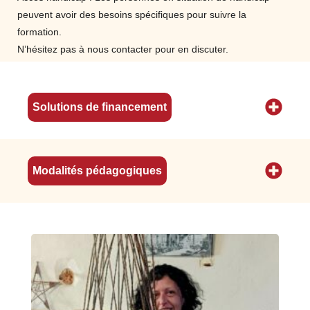
serpette, poinçon, pointeur…) puis leurs
peuvent avoir des besoins spécifiques pour suivre la
fonctions
formation.
Procéder à la « Lecture » technique de
N’hésitez pas à nous contacter pour en discuter.
plusieurs vanneries afin de comprendre
leurs processus de fabrication
Savoir lire une fiche technique
Solutions de financement
Ordonnancer les étapes
Identifier les différentes techniques en
vannerie : travail en plein et travail à jour
(forme : ovale, ronde, carré,
Modalités pédagogiques
rectangulaire…)
Organiser son poste de travail
Assurer la maintenance de l’outillage, des
matériels et du poste de travail