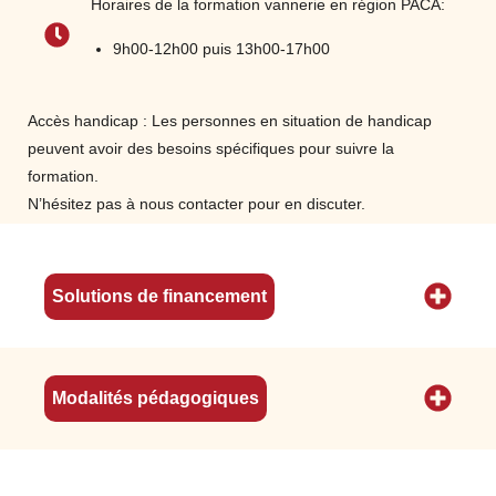
Horaires de la formation vannerie en région PACA:
produits de finitions…)
Acquérir les connaissances sur les
9h00-12h00 puis 13h00-17h00
matériels (équipements : bac de trempage,
local de soufrage…) et outillage (sécateur,
Accès handicap : Les personnes en situation de handicap
serpette, poinçon, pointeur…) puis leurs
peuvent avoir des besoins spécifiques pour suivre la
fonctions
formation.
Procéder à la « Lecture » technique de
N’hésitez pas à nous contacter pour en discuter.
plusieurs vanneries afin de comprendre
leurs processus de fabrication
Savoir lire une fiche technique
Solutions de financement
Ordonnancer les étapes
Identifier les différentes techniques en
vannerie : travail en plein et travail à jour
(forme : ovale, ronde, carré,
Modalités pédagogiques
rectangulaire…)
Organiser son poste de travail
Assurer la maintenance de l’outillage, des
matériels et du poste de travail