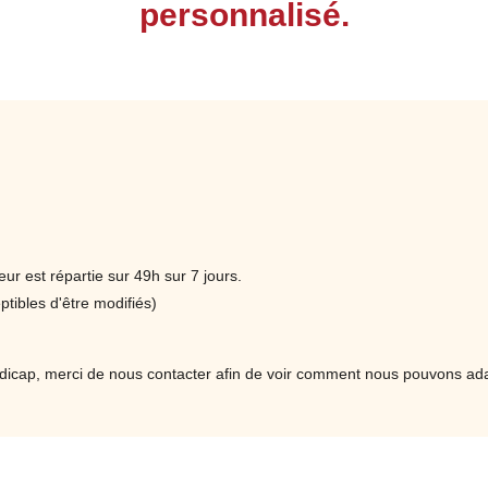
personnalisé.
de tension.
Utiliser un système d’étuve
Contrôler la température et aussi le temps
dans l’étuve
Identifier et appliquer des méthodes pour éviter
les défauts (fissures, retours élastiques)
Corriger des problèmes de séchage insuffisant
ou bien d'effondrement des formes
Expérimenter des formes courantes en
ur est répartie sur 49h sur 7 jours.
ébénisterie, ex : courbes de chaises,
tibles d'être modifiés)
accoudoirs et aussi pieds de table
icap, merci de nous contacter afin de voir comment nous pouvons adapte
Consulter le programme détaillé