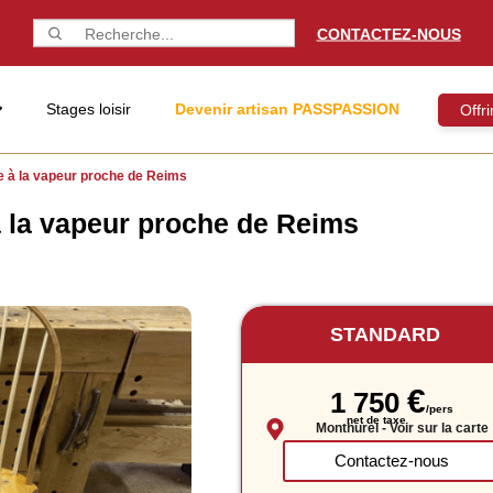
CONTACTEZ-NOUS
Stages loisir
Devenir artisan PASSPASSION
Offr
e à la vapeur proche de Reims
à la vapeur proche de Reims
STANDARD
€
1 750
Monthurel
- Voir sur la carte
Contactez-nous