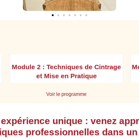
Module 2 : Techniques de Cintrage
Mo
et Mise en Pratique
Voir le programme
Réaliser un cintrage simple sur gabarit :
 expérience unique : venez app
Pression manuelle ou mécanique pour
iques professionnelles dans un
former des courbes simples (cercles, arcs),
Utilisation de moules, serre-joints et sangles