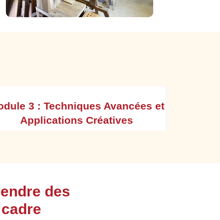
dule 3 : Techniques Avancées et
Applications Créatives
Concevoir et réaliser un projet intégrant une
rendre des
pièce cintrée (ex. tablette courbe, dossier de
chaise, élément décoratif ou architectural…)
 cadre
Expérimenter avec des combinaisons de bois