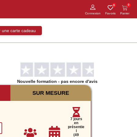
0
0
ir une carte cadeau
Nouvelle formation
- pas encore d'avis
SUR MESURE
7 jours
en
présentie
l
(49