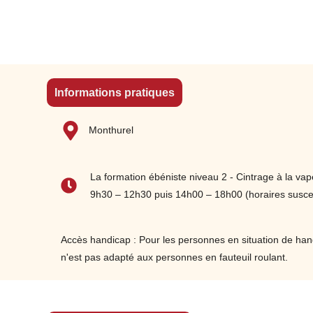
Effets de la vapeur sur la plasticité des
fibres
Systèmes d’étuvage : boite à vapeur, étuve
Maîtriser les règles de sécurité : manipulation
Informations pratiques
d’équipements chauffants, protection
individuelle.
Monthurel
Sélectionner les essences de bois adaptées au
cintrage (ex : chêne, frêne, hêtre) et aussi
vérifier leur humidité relative.
La formation ébéniste niveau 2 - Cintrage à la vape
Déterminer le temps de traitement en fonction
9h30 – 12h30 puis 14h00 – 18h00 (horaires suscep
de l'épaisseur du bois.
Préparer le bois : séchage, découpe,
orientation des fibres
Accès handicap : Pour les personnes en situation de hand
n'est pas adapté aux personnes en fauteuil roulant.