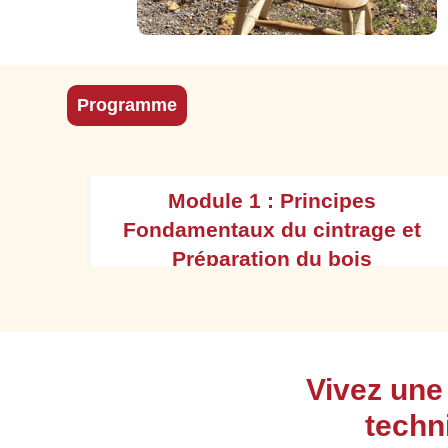
Programme
Module 1 : Principes
Fondamentaux du cintrage et
Préparation du bois
Comprendre les principes scientifiques du
Vivez une
cintrage vapeur :
techn
Structure cellulaire du bois et rôle de la
chaleur/humidité