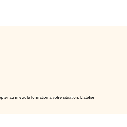
(doux/dur) ou bien d’autres techniques (ex :
assemblage tenon-mortaise)
Evaluer la résistance mécanique et la tenue à
long terme
Réaliser les finitions : polir, venir ou huiler les
surfaces cintrées pour préserver la durabilité
ainsi que l’aspect esthétique
r au mieux la formation à votre situation. L'atelier