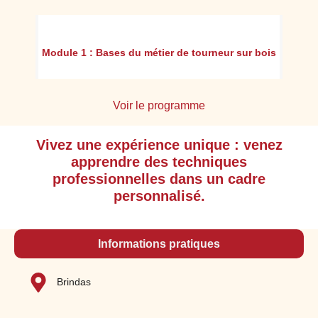
ion
Module 1 : Bases du métier de tourneur sur bois
Voir le programme
Vivez une expérience unique : venez
Appréhender l'environnement professionnel
apprendre des techniques
ainsi que l'organisation du travail, en
professionnelles dans un cadre
respectant les consignes d’hygiène et de
personnalisé.
sécurité
Adopter le langage professionnel et
technique
Informations pratiques
Décoder un dessin technique, un plan
Prendre des cotations
Brindas
Analyser un croquis d’une pièce tournée en
perspective (3 Dimensions)