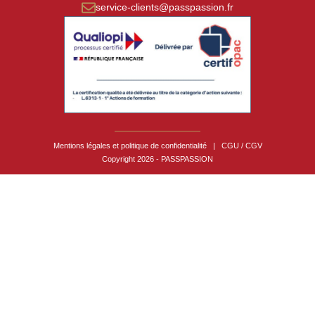
service-clients@passpassion.fr
Mentions légales et politique de confidentialité
|
CGU / CGV
Copyright 2026 - PASSPASSION