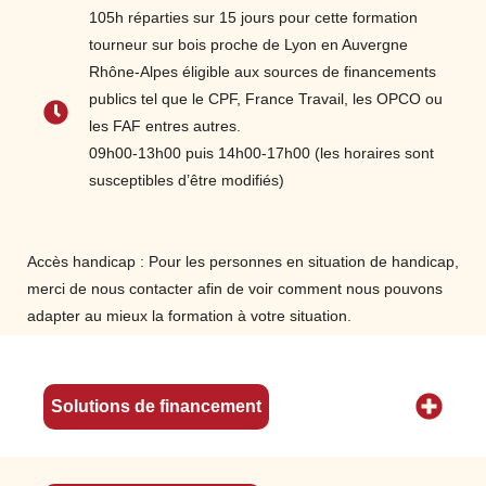
Identifier les essences de bois utilisées
105h réparties sur 15 jours pour cette formation
pour le tournage sur bois (propriétés,
tourneur sur bois proche de Lyon en Auvergne
caractéristiques et utilisation des différentes
Rhône-Alpes éligible aux sources de financements
essences ; choix, stockage, séchage…)
publics tel que le CPF, France Travail, les OPCO ou
s
Identifier l’outillage manuel ainsi que
les FAF entres autres.
l’outillage mécanique (la scie à ruban, tour
09h00-13h00 puis 14h00-17h00 (les horaires sont
et touret à affûter)
susceptibles d’être modifiés)
Accès handicap : Pour les personnes en situation de handicap,
merci de nous contacter afin de voir comment nous pouvons
adapter au mieux la formation à votre situation.
Solutions de financement