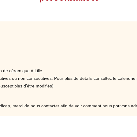
les informations utiles à la fabrication
(paramètres, palette des couleurs…)
Identifier la chronologie des phases de
fabrication en fonction de l’objet à réaliser
Identifier les notions clés en histoire de l’art et
culture céramique
Identifier et analyser les caractéristiques
techniques et esthétiques qui définissent les
produits et leurs utilisations (ex : alimentaires
n de céramique à Lille.
ou pas) puis analyser une demande (données
ives ou non consécutives. Pour plus de détails consultez le calendrier
du cahier des charges) et repérer des
sceptibles d’être modifiés)
données de fabrication
L
Identifier les critères qui justifient :
t
l’acceptation, le rejet ou la retouche des
dicap, merci de nous contacter afin de voir comment nous pouvons adap
r
produits
t
Identifier les causes de non-qualité pour les
d
prévenir ou y remédier en tenant compte de
l’esthétique, la technique de réalisation ainsi