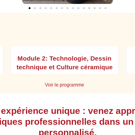
Module 2: Technologie, Dessin
technique et Culture céramique
Voir le programme
Identifier les différentes terres et pâtes
 expérience unique : venez app
céramiques dans leur composition et leur
particularité
iques professionnelles dans un
Identifier les composantes du produit
personnalisé.
(matériaux, dimensions, formes…) ainsi que