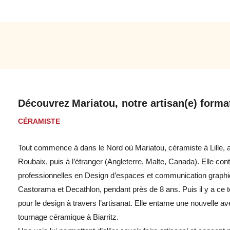
que la destination du projet
Identifier les actions correctives à réaliser sur
le produit, le matériel ou la matière d’œuvre
Comprendre un dessin technique ainsi que
savoir dessiner et coter une pièce en
respectant ces règles
Découvrez
Mariatou,
notre artisan(e) format
CÉRAMISTE
Tout commence à dans le Nord où Mariatou, céramiste à Lille, a 
Roubaix, puis à l’étranger (Angleterre, Malte, Canada). Elle con
professionnelles en Design d’espaces et communication graphi
Castorama et Decathlon, pendant près de 8 ans. Puis il y a ce t
Consulter le programme détaillé
pour le design à travers l’artisanat. Elle entame une nouvelle 
tournage céramique à Biarritz.