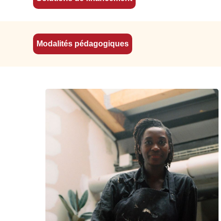
é des
uis
Modalités pédagogiques
cation
s