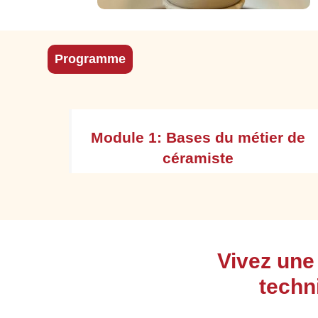
Programme
t bilan
Module 1: Bases du métier de
céramiste
tuation
Appréhender l'environnement professionnel
Vivez une
ainsi que l'organisation du travail, en
respectant les consignes d’hygiène et de
techn
sécurité
Adopter le langage professionnel et technique