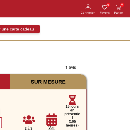
0
0
ir une carte cadeau
SUR MESURE
15 jours
en
présentie
l
(105
heures)
Voir
2 à 3