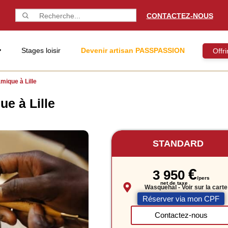
CONTACTEZ-NOUS
Stages loisir
Devenir artisan PASSPASSION
Offr
mique à Lille
e à Lille
STANDARD
€
3 950
Wasquehal
- Voir sur la carte
Réserver via mon CPF
Contactez-nous