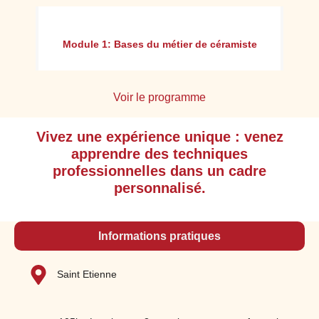
n :
Module 1: Bases du métier de céramiste
Voir le programme
Vivez une expérience unique : venez
Appréhender l'environnement professionnel
apprendre des techniques
ainsi que l'organisation du travail, en
professionnelles dans un cadre
respectant les consignes d’hygiène et de
personnalisé.
sécurité
Adopter le langage professionnel et
technique
Informations pratiques
Identifier des différentes techniques de
travail : tournage, estampage, sculpture,
Saint Etienne
coulage
Décider des moyens puis des outillages à
mettre en œuvre et organiser le poste de