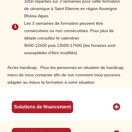
105h réparties sur 3 semaines pour cette formation
travail
de céramique à Saint Etienne en région Auvergne
Assurer la maintenance ainsi que
Rhône-Alpes.
l'entretien du poste de travail et de
Les 3 semaines de formation peuvent être
l'outillage de façon régulière
consécutives ou non consécutives. Pour plus de
Assurer la préparation de la terre
détails consultez le calendrier.
Adopter une bonne position de travail sur le
9h00-12h00 puis 13h00-17h00 (les horaires sont
tour : hauteur du tour ou du siège.
susceptibles d’être modifiés)
Accès handicap : Pour les personnes en situation de handicap,
merci de nous contacter afin de voir comment nous pouvons
adapter au mieux la formation à votre situation.
Solutions de financement
n