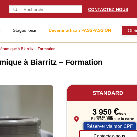
CONTACTEZ-NOUS
Stages loisir
Devenir artisan PASSPASSION
Offr
éramique à Biarritz – Formation
mique à Biarritz – Formation
STANDARD
€
3 950
Biarritz
- Voir sur la carte
Réserver via mon CPF
Contactez-nous