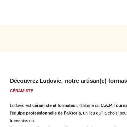
l’esthétique, la technique de réalisation ainsi
que la destination du projet
Identifier les actions correctives à réaliser sur
le produit, le matériel ou la matière d’œuvre
Comprendre un dessin technique ainsi que
savoir dessiner et coter une pièce en
respectant ces règles
Découvrez
Ludovic,
notre artisan(e) formate
CÉRAMISTE
Ludovic est
céramiste et formateur
, diplômé du
C.A.P. Tourn
l’
équipe professionnelle de FaKtoria
, un lieu qu’il a choisi p
Consulter le programme détaillé
transmission.