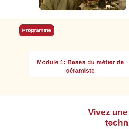
Programme
t bilan
Module 1: Bases du métier de
céramiste
tuation
Appréhender l'environnement professionnel
Vivez une
ainsi que l'organisation du travail, en
respectant les consignes d’hygiène et de
techn
sécurité