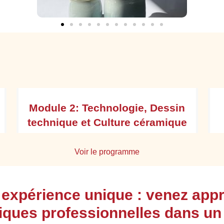
Module 2: Technologie, Dessin
technique et Culture céramique
Voir le programme
Identifier les différentes terres et pâtes
 expérience unique : venez app
céramiques dans leur composition et leur
particularité
iques professionnelles dans un
Identifier les composantes du produit